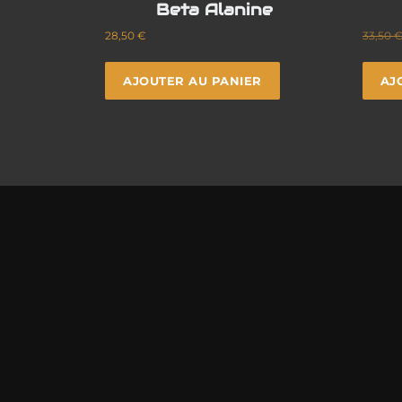
Beta Alanine
28,50
€
33,50
AJOUTER AU PANIER
AJ