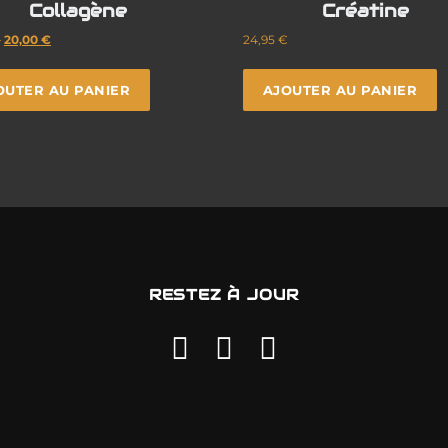
Collagène
Créatine
€
20,00
€
24,95
€
OUTER AU PANIER
AJOUTER AU PANIER
RESTEZ À JOUR