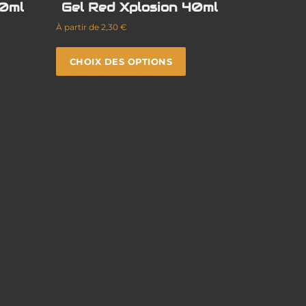
40ml
Gel Red Xplosion 40ml
À partir de
2,30
€
CHOIX DES OPTIONS