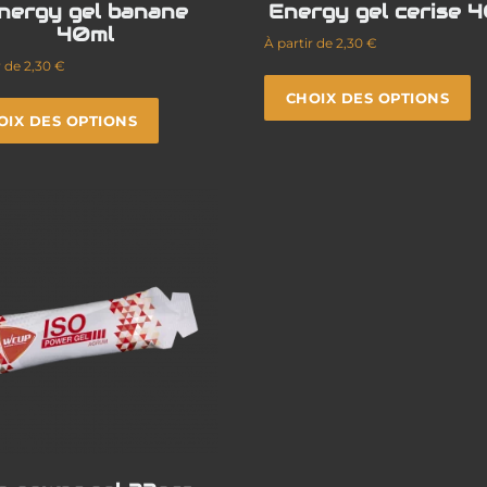
nergy gel banane
Energy gel cerise 
40ml
À partir de
2,30
€
r de
2,30
€
CHOIX DES OPTIONS
OIX DES OPTIONS